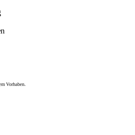
g
en
nem Vorhaben.