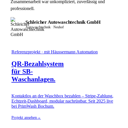
Zusammenarbeit war unkompliziert, zuverlässig und
professionell.
Schleicher Autowaschtechnik GmbH
Autowaschtechnik · Neuhof
Referenzprojekt · mit Häussermann Automation
QR-Bezahlsystem
für SB-
Waschanlagen.
Kontaktlos an der Waschbox bezahlen – Stripe-Zahlung,
Echtzeit-Dashboard, modular nachrüstbar. Seit 2025 live
bei PrimWash Bochum.
Projekt ansehen
→