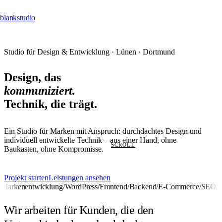
blankstudio
Studio für Design & Entwicklung · Lünen · Dortmund
Design, das
kommuniziert.
Technik, die trägt.
Ein Studio für Marken mit Anspruch: durchdachtes Design und
individuell entwickelte Technik – aus einer Hand, ohne
SCROLL
Baukasten, ohne Kompromisse.
Projekt starten
Leistungen ansehen
Markenentwicklung
/
WordPress
/
Frontend
/
Backend
/
E-Commerce
/
SEO
/
Pr
Wir arbeiten für Kunden, die den